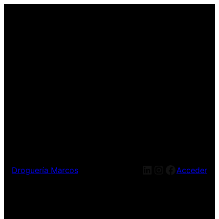
LinkedIn
Instagram
Facebook
Droguería Marcos
Acceder
¡Disculpa este desastre!