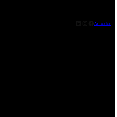
LinkedIn
Instagram
Facebook
Acceder
reíble, ¡vuelve pronto!