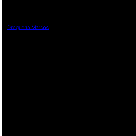
Droguería Marcos
¡Disculpa este desastr